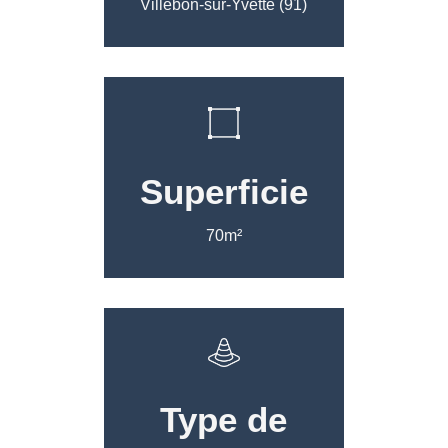
Villebon-sur-Yvette (91)
Superficie
70m²
Type de