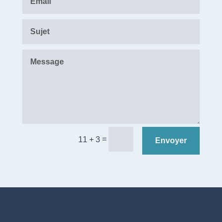
=
11 + 3
Envoyer